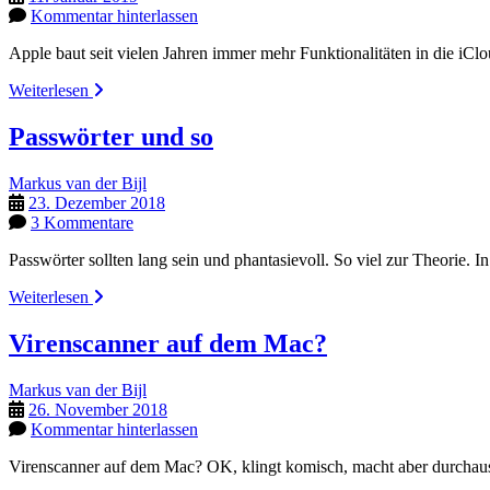
Kommentar hinterlassen
Apple baut seit vielen Jahren immer mehr Funktionalitäten in die i
Gelöschte
Weiterlesen
Dateien
mit
Passwörter und so
der
iCloud
Markus van der Bijl
zurückholen
23. Dezember 2018
3 Kommentare
Passwörter sollten lang sein und phantasievoll. So viel zur Theorie. I
Passwörter
Weiterlesen
und
so
Virenscanner auf dem Mac?
Markus van der Bijl
26. November 2018
Kommentar hinterlassen
Virenscanner auf dem Mac? OK, klingt komisch, macht aber durchaus