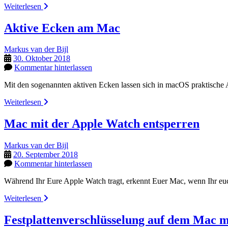
Virenscanner
Weiterlesen
auf
dem
Aktive Ecken am Mac
Mac?
Markus van der Bijl
30. Oktober 2018
Kommentar hinterlassen
Mit den sogenannten aktiven Ecken lassen sich in macOS praktische
Aktive
Weiterlesen
Ecken
am
Mac mit der Apple Watch entsperren
Mac
Markus van der Bijl
20. September 2018
Kommentar hinterlassen
Während Ihr Eure Apple Watch tragt, erkennt Euer Mac, wenn Ihr e
Mac
Weiterlesen
mit
der
Festplattenverschlüsselung auf dem Mac m
Apple