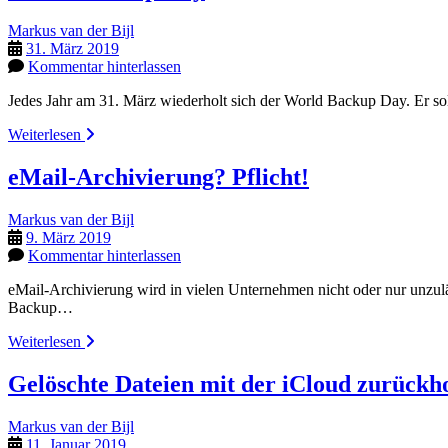
machen
Markus van der Bijl
31. März 2019
Kommentar hinterlassen
Jedes Jahr am 31. März wiederholt sich der World Backup Day. Er so
World
Weiterlesen
Backup
Day
eMail-Archivierung? Pflicht!
Markus van der Bijl
9. März 2019
Kommentar hinterlassen
eMail-Archivierung wird in vielen Unternehmen nicht oder nur unzulä
Backup…
eMail-
Weiterlesen
Archivierung?
Pflicht!
Gelöschte Dateien mit der iCloud zurückh
Markus van der Bijl
11. Januar 2019