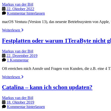
Markus van der Bijl
22. Oktober 2022
Kommentar hinterlassen
macOS Ventura (Version 13), das neueste Betriebssystem von Apple
macOS
Weiterlesen
Ventura
Festplatten oder warum 1TeraByte nicht g
Markus van der Bijl
22. Dezember 2019
1 Kommentar
Oft erreichen mich Anrufe und Fragen von Kunden, die z.B. eine 4 
Festplatten
Weiterlesen
oder
warum
Catalina – kann ich schon updaten?
1TeraByte
nicht
Markus van der Bijl
gleich
18. Oktober 2019
1TB
Kommentar hinterlassen
sind!