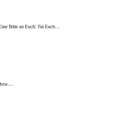
Eine Bitte an Euch: Tut Euch…
n bzw.…