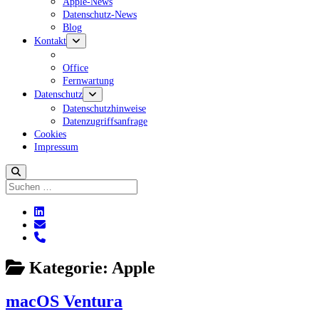
Apple-News
Datenschutz-News
Blog
Menü
Kontakt
öffnen
Office
Fernwartung
Menü
Datenschutz
öffnen
Datenschutzhinweise
Datenzugriffsanfrage
Cookies
Impressum
Suchen
linkedin
E-
Mail
phone
Kategorie:
Apple
macOS Ventura