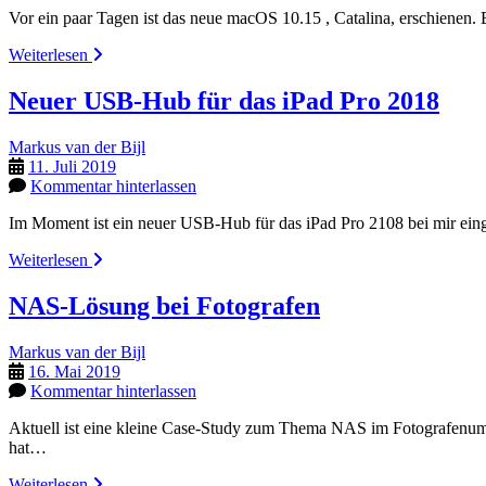
Vor ein paar Tagen ist das neue macOS 10.15 , Catalina, erschienen.
Catalina
Weiterlesen
–
kann
Neuer USB-Hub für das iPad Pro 2018
ich
schon
Markus van der Bijl
updaten?
11. Juli 2019
Kommentar hinterlassen
Im Moment ist ein neuer USB-Hub für das iPad Pro 2108 bei mir einge
Neuer
Weiterlesen
USB-
Hub
NAS-Lösung bei Fotografen
für
das
Markus van der Bijl
iPad
16. Mai 2019
Pro
Kommentar hinterlassen
2018
Aktuell ist eine kleine Case-Study zum Thema NAS im Fotografenumf
hat…
NAS-
Weiterlesen