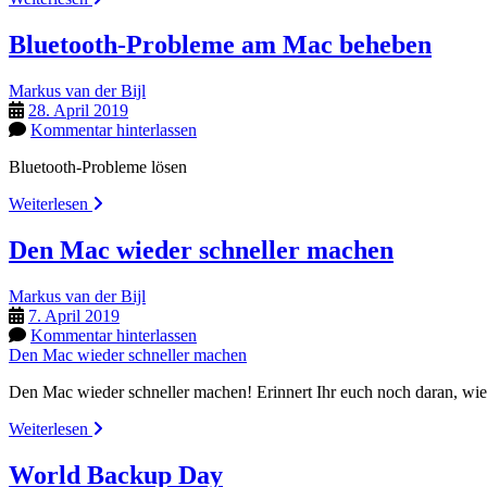
Lösung
bei
Bluetooth-Probleme am Mac beheben
Fotografen
Markus van der Bijl
28. April 2019
Kommentar hinterlassen
Bluetooth-Probleme lösen
Bluetooth-
Weiterlesen
Probleme
am
Den Mac wieder schneller machen
Mac
beheben
Markus van der Bijl
7. April 2019
Kommentar hinterlassen
Den Mac wieder schneller machen
Den Mac wieder schneller machen! Erinnert Ihr euch noch daran, wie
Den
Weiterlesen
Mac
wieder
World Backup Day
schneller