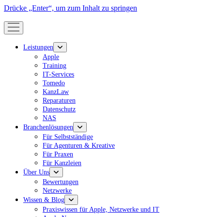
Drücke „Enter“, um zum Inhalt zu springen
Menü
öffnen
Menü
Leistungen
öffnen
Apple
Training
IT-Services
Tomedo
KanzLaw
Reparaturen
Datenschutz
NAS
Menü
Branchenlösungen
öffnen
Für Selbstständige
Für Agenturen & Kreative
Für Praxen
Für Kanzleien
Menü
Über Uns
öffnen
Bewertungen
Netzwerke
Menü
Wissen & Blog
öffnen
Praxiswissen für Apple, Netzwerke und IT