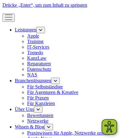
Drücke „Enter“, um zum Inhalt zu springen
Menü
öffnen
Leistungen
Menü
öffnen
Apple
Training
IT-Services
Tomedo
KanzLaw
Reparaturen
Datenschutz
NAS
Branchenlösungen
Menü
öffnen
Für Selbstständige
Für Agenturen & Kreative
Für Praxen
Für Kanzleien
Über Uns
Menü
öffnen
Bewertungen
Netzwerke
Wissen & Blog
Menü
öffnen
Praxiswissen für Apple, Netzwerke und IT