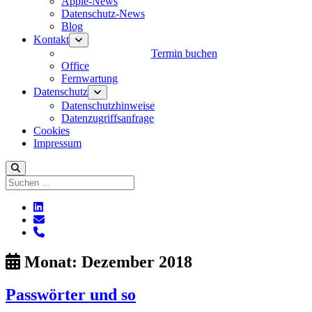
Apple-News
Datenschutz-News
Blog
Kontakt
Menü
öffnen
Termin buchen
Office
Fernwartung
Datenschutz
Menü
öffnen
Datenschutzhinweise
Datenzugriffsanfrage
Cookies
Impressum
Suchen
linkedin
E-
Mail
phone
Monat:
Dezember 2018
Passwörter und so