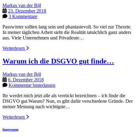
Markus van der Bijl
23. Dezember 2018
3 Kommentare
Passwörter sollten lang sein und phantasievoll. So viel zur Theorie.
In meiner täglichen Arbeit sieht die Realität tatsächlich ganz anders
aus. Viele Unternehmen und Privatleute…
Passwörter
Weiterlesen
und
so
Warum ich die DSGVO gut finde…
Markus van der Bijl
6. Dezember 2018
Kommentar hinterlassen
Ihr werdet mich jetzt alle als verrückt bezeichnen – ich finde die
DSGVO gut.Warum? Nun, es gibt dafür verschiedene Gründe. Der
meiner Meinung nach wichtigste…
Warum
Weiterlesen
ich
die
Impressum
DSGVO