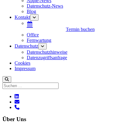
Apple-News
Datenschutz-News
Blog
Kontakt
Menü
öffnen
Termin buchen
Office
Fernwartung
Datenschutz
Menü
öffnen
Datenschutzhinweise
Datenzugriffsanfrage
Cookies
Impressum
Suchen
linkedin
E-
Mail
phone
Über Uns