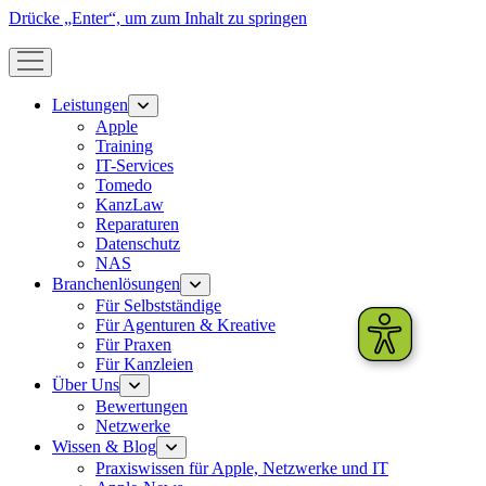
Drücke „Enter“, um zum Inhalt zu springen
Menü
öffnen
Leistungen
Menü
öffnen
Apple
Training
IT-Services
Tomedo
KanzLaw
Reparaturen
Datenschutz
NAS
Branchenlösungen
Menü
öffnen
Für Selbstständige
Für Agenturen & Kreative
Für Praxen
Für Kanzleien
Über Uns
Menü
öffnen
Bewertungen
Netzwerke
Wissen & Blog
Menü
öffnen
Praxiswissen für Apple, Netzwerke und IT