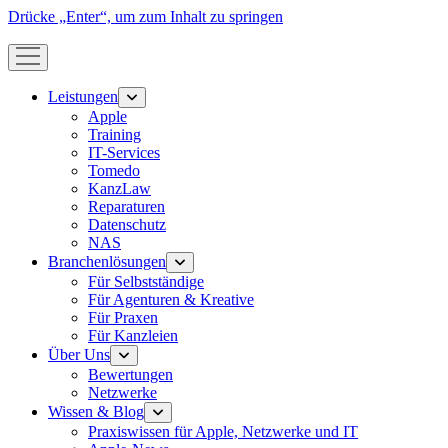
Drücke „Enter“, um zum Inhalt zu springen
Menü
öffnen
Leistungen
Menü
öffnen
Apple
Training
IT-Services
Tomedo
KanzLaw
Reparaturen
Datenschutz
NAS
Branchenlösungen
Menü
öffnen
Für Selbstständige
Für Agenturen & Kreative
Für Praxen
Für Kanzleien
Über Uns
Menü
öffnen
Bewertungen
Netzwerke
Wissen & Blog
Menü
öffnen
Praxiswissen für Apple, Netzwerke und IT