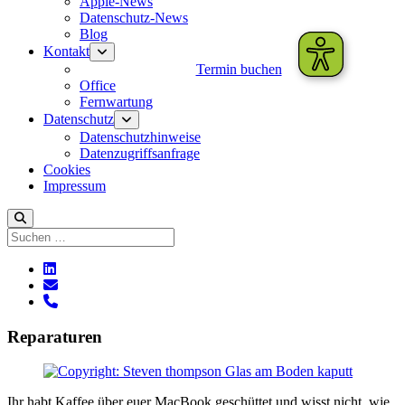
Apple-News
Datenschutz-News
Blog
Kontakt
Menü
öffnen
Termin buchen
Office
Fernwartung
Datenschutz
Menü
öffnen
Datenschutzhinweise
Datenzugriffsanfrage
Cookies
Impressum
Suchen
linkedin
E-
Mail
phone
Reparaturen
Ihr habt Kaffee über euer MacBook geschüttet und wisst nicht, wie