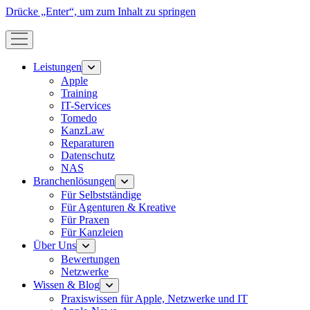
Drücke „Enter“, um zum Inhalt zu springen
Menü
öffnen
Leistungen
Menü
öffnen
Apple
Training
IT-Services
Tomedo
KanzLaw
Reparaturen
Datenschutz
NAS
Branchenlösungen
Menü
öffnen
Für Selbstständige
Für Agenturen & Kreative
Für Praxen
Für Kanzleien
Über Uns
Menü
öffnen
Bewertungen
Netzwerke
Wissen & Blog
Menü
öffnen
Praxiswissen für Apple, Netzwerke und IT