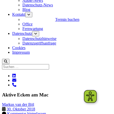
Apple-News
Datenschutz-News
Blog
Kontakt
Menü
öffnen
Termin buchen
Office
Fernwartung
Datenschutz
Menü
öffnen
Datenschutzhinweise
Datenzugriffsanfrage
Cookies
Impressum
Suchen
linkedin
E-
Mail
phone
Aktive Ecken am Mac
Markus van der Bijl
30. Oktober 2018
Kommentar hinterlassen