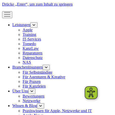
Drücke „Enter“, um zum Inhalt zu springen
Menü
öffnen
Leistungen
Menü
öffnen
Apple
Training
IT-Services
Tomedo
KanzLaw
Reparaturen
Datenschutz
NAS
Branchenlösungen
Menü
öffnen
Für Selbstständige
Für Agenturen & Kreative
Für Praxen
Für Kanzleien
Über Uns
Menü
öffnen
Bewertungen
Netzwerke
Wissen & Blog
Menü
öffnen
Praxiswissen für Apple, Netzwerke und IT