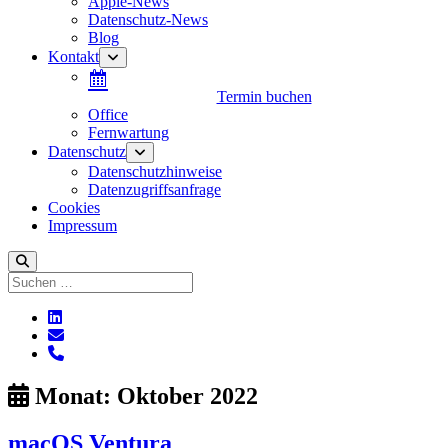
Apple-News
Datenschutz-News
Blog
Kontakt
Menü
öffnen
Termin buchen
Office
Fernwartung
Datenschutz
Menü
öffnen
Datenschutzhinweise
Datenzugriffsanfrage
Cookies
Impressum
Suchen
linkedin
E-
Mail
phone
Monat:
Oktober 2022
macOS Ventura