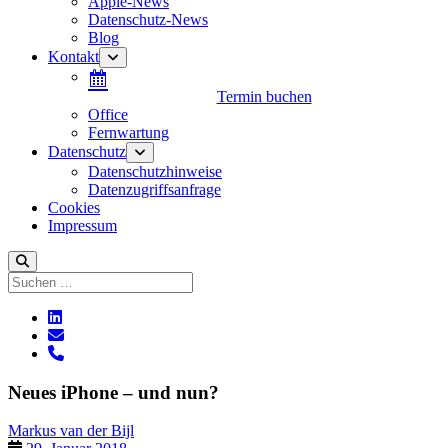
Apple-News
Datenschutz-News
Blog
Kontakt
Menü
öffnen
Termin buchen
Office
Fernwartung
Datenschutz
Menü
öffnen
Datenschutzhinweise
Datenzugriffsanfrage
Cookies
Impressum
Suchen
linkedin
E-
Mail
phone
Neues iPhone – und nun?
Markus van der Bijl