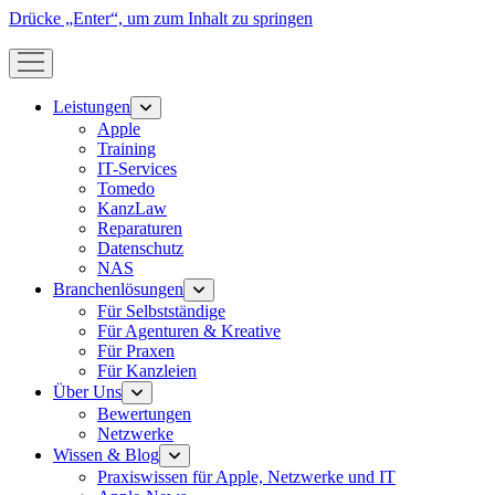
Drücke „Enter“, um zum Inhalt zu springen
Menü
öffnen
Leistungen
Menü
öffnen
Apple
Training
IT-Services
Tomedo
KanzLaw
Reparaturen
Datenschutz
NAS
Branchenlösungen
Menü
öffnen
Für Selbstständige
Für Agenturen & Kreative
Für Praxen
Für Kanzleien
Über Uns
Menü
öffnen
Bewertungen
Netzwerke
Wissen & Blog
Menü
öffnen
Praxiswissen für Apple, Netzwerke und IT