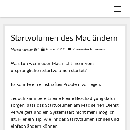
Menü
öffnen
Menü
Leistungen
öffnen
Startvolumen des Mac ändern
Menü
Branchenlösungen
Apple
öffnen
Menü
Über Uns
Training
Für Selbstständige
8. Juni 2018
Kommentar hinterlassen
Markus van der Bijl
öffnen
Menü
Wissen & Blog
IT-Services
Für Agenturen & Kreative
Bewertungen
Was tun wenn euer Mac nicht mehr vom
öffnen
Menü
Kontakt
Tomedo
Für Praxen
Netzwerke
Praxiswissen für Apple, Netzwerke und IT
ursprünglichen Startvolumen startet?
öffnen
Menü
Datenschutz
KanzLaw
Für Kanzleien
Apple-News
Es könnte ein ernsthaftes Problem vorliegen.
öffnen
Termin buchen
Cookies
Reparaturen
Datenschutz-News
Datenschutzhinweise
Office
Jedoch kann bereits eine kleine Beschädigung dafür
Impressum
Datenschutz
Blog
Datenzugriffsanfrage
sorgen, dass das Startvolumen am Mac seinen Dienst
Fernwartung
NAS
verweigert und ein Systemstart nicht mehr möglich
linkedin
E-
phone
ist. Hier ein Tip, wie Ihr das Startvolumen
schnell
und
Mail
einfach ändern können.