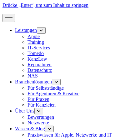
Drücke „Enter“, um zum Inhalt zu springen
Menü
öffnen
Leistungen
Menü
öffnen
Apple
Training
IT-Services
Tomedo
KanzLaw
Reparaturen
Datenschutz
NAS
Branchenlösungen
Menü
öffnen
Für Selbstständige
Für Agenturen & Kreative
Für Praxen
Für Kanzleien
Über Uns
Menü
öffnen
Bewertungen
Netzwerke
Wissen & Blog
Menü
öffnen
Praxiswissen für Apple, Netzwerke und IT