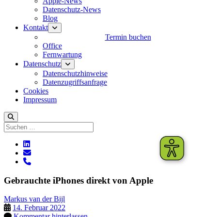
Apple-News
Datenschutz-News
Blog
Kontakt
Menü
öffnen
Termin buchen
Office
Fernwartung
Datenschutz
Menü
öffnen
Datenschutzhinweise
Datenzugriffsanfrage
Cookies
Impressum
Suchen
linkedin
E-
Mail
phone
Gebrauchte iPhones direkt von Apple
Markus van der Bijl
14. Februar 2022
Kommentar hinterlassen