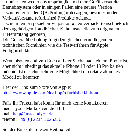
– umfasst entweder das ursprünglich mit dem Gerät versandte
Betriebssystem oder in einigen Fällen eine neuere Version
– wird einer finalen QA-Prüfung unterzogen, bevor es in den
Verkaufsbestand refurbished Produkte gelangt.
– wird in einer speziellen Verpackung neu verpackt (einschließlich
der zugehörigen Handbücher, Kabel usw., die zum originalen
Lieferumfang gehören)
Die Generalüberholung folgt den gleichen grundlegenden
technischen Richtlinien wie die Testverfahren für Apple
Fertigprodukte.
Wenn also jemand von Euch auf der Suche nach einem iPhone ist,
aber nicht unbedingt das aktuelle iPhone 13 oder 13 Pro kaufen
möchte, ist das eine sehr gute Möglichkeit ein relativ aktuelles
Modell zu kommen.
Hier der Link zum Store von Apple:
https://www.apple.com/de/shop/refurbished/iphone
Falls Ihr Fragen habt könnt Ihr mich gerne kontaktieren:
mac + you | Markus van der Bijl
mail:
help@macandyou.de
telefon:
+49 (0) 2234-2026226
Sei der Erste, der diesen Beitrag teilt