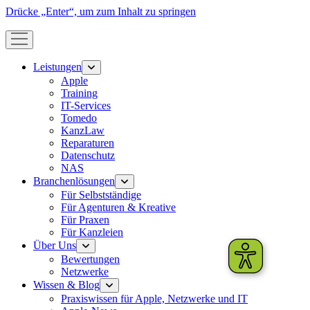
Drücke „Enter“, um zum Inhalt zu springen
Menü
öffnen
Leistungen
Menü
öffnen
Apple
Training
IT-Services
Tomedo
KanzLaw
Reparaturen
Datenschutz
NAS
Branchenlösungen
Menü
öffnen
Für Selbstständige
Für Agenturen & Kreative
Für Praxen
Für Kanzleien
Über Uns
Menü
öffnen
Bewertungen
Netzwerke
Wissen & Blog
Menü
öffnen
Praxiswissen für Apple, Netzwerke und IT