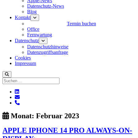
Apple-News
Datenschutz-News
Blog
Kontakt
Menü
öffnen
Termin buchen
Office
Fernwartung
Datenschutz
Menü
öffnen
Datenschutzhinweise
Datenzugriffsanfrage
Cookies
Impressum
Suchen
linkedin
E-
Mail
phone
Monat:
Februar 2023
APPLE IPHONE 14 PRO ALWAYS-ON-