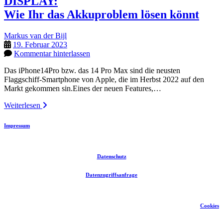
DISPLAY:
Wie Ihr das Akkuproblem lösen könnt
Markus van der Bijl
19. Februar 2023
Kommentar hinterlassen
Das iPhone14Pro bzw. das 14 Pro Max sind die neusten
Flaggschiff-Smartphone von Apple, die im Herbst 2022 auf den
Markt gekommen sin.Eines der neuen Features,…
APPLE
Weiterlesen
IPHONE
14
Impressum
PRO
ALWAYS-
ON-
Datenschutz
DISPLAY:
<br>Wie
Datenzugriffsanfrage
Ihr
das
Akkuproblem
lösen
Cookies
könnt