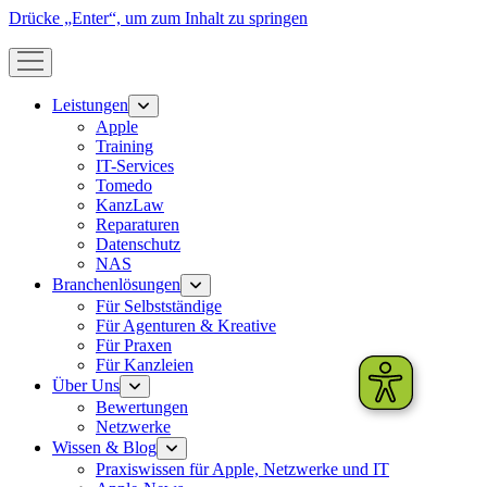
Drücke „Enter“, um zum Inhalt zu springen
Menü
öffnen
Leistungen
Menü
öffnen
Apple
Training
IT-Services
Tomedo
KanzLaw
Reparaturen
Datenschutz
NAS
Branchenlösungen
Menü
öffnen
Für Selbstständige
Für Agenturen & Kreative
Für Praxen
Für Kanzleien
Über Uns
Menü
öffnen
Bewertungen
Netzwerke
Wissen & Blog
Menü
öffnen
Praxiswissen für Apple, Netzwerke und IT