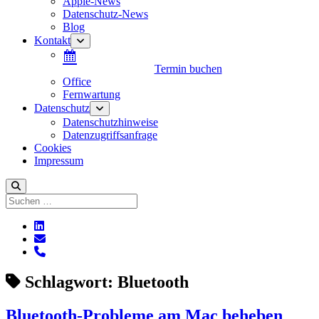
Apple-News
Datenschutz-News
Blog
Kontakt
Menü
öffnen
Termin buchen
Office
Fernwartung
Datenschutz
Menü
öffnen
Datenschutzhinweise
Datenzugriffsanfrage
Cookies
Impressum
Suchen
linkedin
E-
Mail
phone
Schlagwort:
Bluetooth
Bluetooth-Probleme am Mac beheben