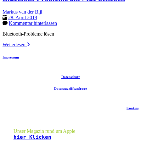
Markus van der Bijl
28. April 2019
Kommentar hinterlassen
Bluetooth-Probleme lösen
Bluetooth-
Weiterlesen
Probleme
am
Impressum
Mac
beheben
Datenschutz
Datenzugriffsanfrage
Cookies
Seitenleiste
Unser Magazin rund um Apple
hier
Klicken