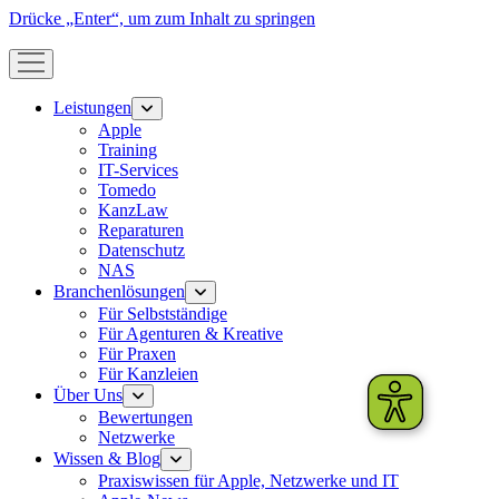
Drücke „Enter“, um zum Inhalt zu springen
Menü
öffnen
Leistungen
Menü
öffnen
Apple
Training
IT-Services
Tomedo
KanzLaw
Reparaturen
Datenschutz
NAS
Branchenlösungen
Menü
öffnen
Für Selbstständige
Für Agenturen & Kreative
Für Praxen
Für Kanzleien
Über Uns
Menü
öffnen
Bewertungen
Netzwerke
Wissen & Blog
Menü
öffnen
Praxiswissen für Apple, Netzwerke und IT