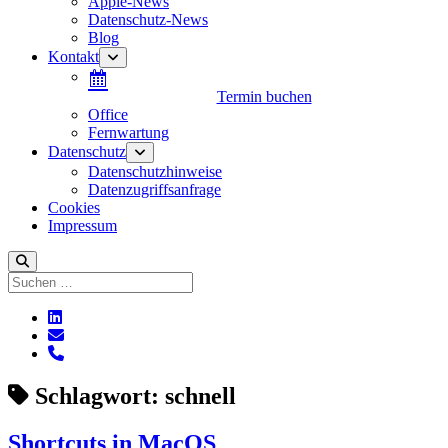
Apple-News
Datenschutz-News
Blog
Kontakt
Menü
öffnen
Termin buchen
Office
Fernwartung
Datenschutz
Menü
öffnen
Datenschutzhinweise
Datenzugriffsanfrage
Cookies
Impressum
Suchen
linkedin
E-
Mail
phone
Schlagwort:
schnell
Shortcuts in MacOS