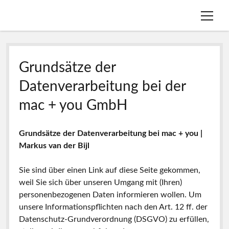
Menü
öffnen
Menü
Leistungen
öffnen
Grundsätze der
Menü
Branchenlösungen
Apple
öffnen
Datenverarbeitung bei der
Menü
Über Uns
Training
Für Selbstständige
öffnen
mac + you GmbH
Menü
Wissen & Blog
IT-Services
Für Agenturen & Kreative
Bewertungen
öffnen
Menü
Kontakt
Tomedo
Für Praxen
Netzwerke
Praxiswissen für Apple, Netzwerke und IT
öffnen
Grundsätze der Datenverarbeitung bei mac + you |
Menü
Datenschutz
KanzLaw
Für Kanzleien
Apple-News
Markus van der Bijl
öffnen
Termin buchen
Cookies
Reparaturen
Datenschutz-News
Datenschutzhinweise
Sie sind über einen Link auf diese Seite gekommen,
Office
Impressum
Datenschutz
Blog
Datenzugriffsanfrage
weil Sie sich über unseren Umgang mit (Ihren)
Fernwartung
personenbezogenen Daten informieren wollen. Um
NAS
linkedin
E-
phone
unsere Informationspflichten nach den Art. 12 ff. der
Mail
Datenschutz-Grundverordnung (DSGVO) zu erfüllen,